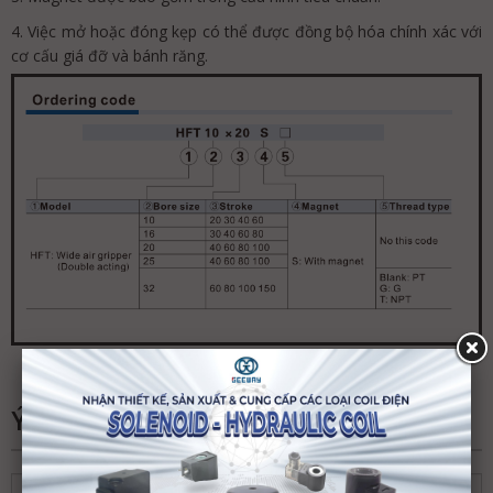
4. Việc mở hoặc đóng kẹp có thể được đồng bộ hóa chính xác với
cơ cấu giá đỡ và bánh răng.
Ý KIẾN CỦA BẠN