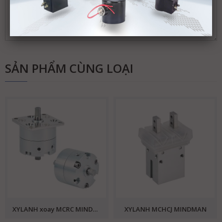
SẢN PHẨM CÙNG LOẠI
XYLANH xoay MCRC MINDMAN
XYLANH MCHCJ MINDMAN