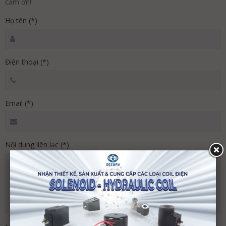
cảm ơn!
Họ tên
(*)
Điện thoại
(*)
Email
(*)
Nội dung liên lạc
(*)