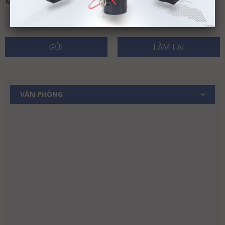
Mã bảo vệ
(*)
GỬI
LÀM LẠI
VĂN PHÒNG