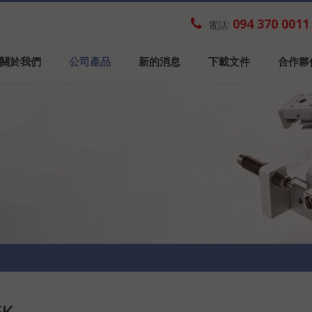
094 370 0011 
電話:
關於我們
公司產品
新的消息
下載文件
合作夥
EK