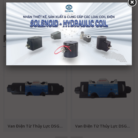
同类产品
Van Điện Từ Thủy Lực DSG-03-3C2-R220-B (Van 4/2, Van 4/3, Solenoid Directional Vales, Wanerf, Van Dầu)
Van Điện Từ Thủy Lực DSG-03-3C2-A220-B (Van 4/2, Van 4/3, Solenoid Directional Vales, Wanerf, Van Dầu)