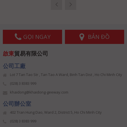
GỌI NGAY
BẢN ĐỒ
啟東
貿易有限公司
公司工廠
Lot 7 Tan Tao Str , Tan Tao A Ward, Binh Tan Dist , Ho Chi Minh City
(028) 3 8383 999
khaidong@khaidong-geeway.com
公司辦公室
402 Tran Hung Dao, Ward 2, District 5, Ho Chi Minh City
(028) 3 8383 999