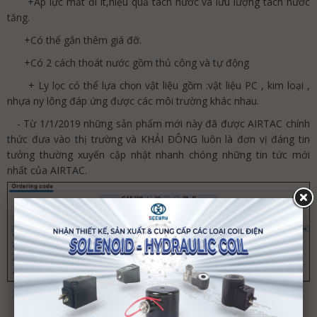
+Áp lực mất đi ít,hiệu quả tách nước và lưu lượng tách nước
tăng.
+Có thể gắn thêm giá đỡ.
+Có 2 cách thoát nước gồm thủ công và tự động
+ Ly lọc có thể lựa chọn vật liệu gồm :vật liệu PC , kim loại ,
nhựa ny lông đáp ứng được các môi trường khác nhau.
- Từ 1/1/2019 những sản phẩm mới này đã được AIRTAC chính
thức đưa vào thị trường và KHẢI ĐÔNG luôn là đơn vị đáng tin
tưởng thường xuyển cập nhật nhanh chóng những tin tức mới
nhất của AIRTAC.