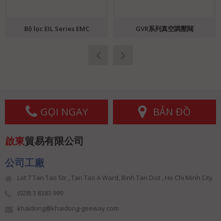
Bộ lọc EIL Series EMC
GVR系列真空調壓閥
GỌI NGAY
BẢN ĐỒ
啟東
貿易有限公司
公司工廠
Lot 7 Tan Tao Str , Tan Tao A Ward, Binh Tan Dist , Ho Chi Minh City
(028) 3 8383 999
khaidong@khaidong-geeway.com