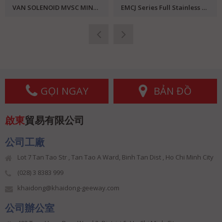
VAN SOLENOID MVSC MINDMAN
EMCJ Series Full Stainless Steel Angle Valve EMC
GỌI NGAY
BẢN ĐỒ
啟東
貿易有限公司
公司工廠
Lot 7 Tan Tao Str , Tan Tao A Ward, Binh Tan Dist , Ho Chi Minh City
(028) 3 8383 999
khaidong@khaidong-geeway.com
公司辦公室