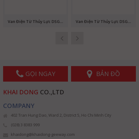
Van Điện Từ Thủy Lực DSG-03-3C2-R220-B (Van 4/2, Van 4/3, Solenoid Directional Vales, Wanerf, Van Dầu)
Van Điện Từ Thủy Lực DSG-03-3C2-A220-B (Van 4/2, Van 4/3, Solenoid Directional Vales, Wanerf, Van Dầu)
GỌI NGAY
BẢN ĐỒ
KHAI DONG
CO.,LTD
COMPANY
402 Tran Hung Dao, Ward 2, District 5, Ho Chi Minh City
(028) 3 8383 999
khaidong@khaidong-geeway.com