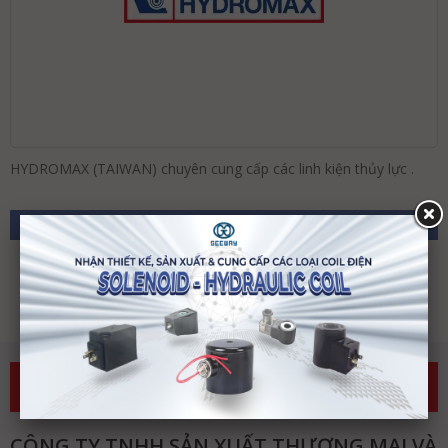
HYDROMAX (TAIWAN) chuyên cung cấp các linh kiện thủy lực .
Chọn menu
Chưa có sản phẩm nào
GỌI NGAY
BẢN ĐỒ
CÔNG TY TNHH SẢN XUẤT THƯƠNG MẠI VÀ